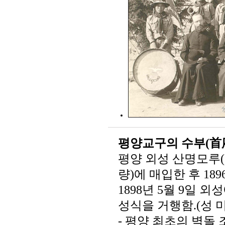
평양교구의 수부(首府
평양 외성 산명모루(
량)에 매입한 후 18
1898년 5월 9일 
성식을 거행함.(성 
- 평양 최초의 벽돌 