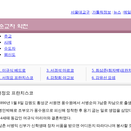
서울대교구
가톨릭정보
뉴스
메일
|
|
|
주교
사제
수도자
평신도
1. 이규식 베드로
3. 서경석 마르코
5. 최삼준(최자백)프란
2. 서정요 프란치스코
4. 강창희 야고보
6. 강유선 요셉
 서정요 프란치스코
1890년 1월 8일 강원도 횡성군 서원면 풍수원에서 서병순의 3남중 차남으로 출
병인박해로 조부모가 풍수원으로 피신해 정착한 후 옹기 굽는 일로 생업을 삼았다
14세때 동갑인 여규식 마리아와 결혼하였다.
삼촌 서병익 신부가 신학생때 장차 서품을 받으면 어디든지 따라다니며 봉사할 