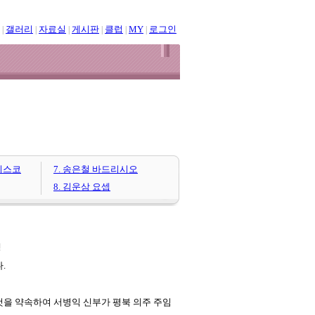
갤러리
자료실
게시판
클럽
MY
로그인
|
|
|
|
|
|
치스코
7. 송은철 바드리시오
8. 김운삼 요셉
생
.
것을 약속하여 서병익 신부가 평북 의주 주임