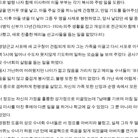
으로 발령 나자 함께 이사하여 이들 부부는 각기 복사와 주방 일을 도왔다.
딸을 연거푸 셋을 낳고, 아들 주실 것을 하느님께 간청했고, 만일 기도를 들어주
고, 이후 아들 넷을 더 낳아 그중 두 명을 사제로 봉헌하였고, 앞서 낳았던 세 딸 
서병익 신부가 13년간의(1911- 1924) 의주 생활을 접고 개성으로 전근되자 함
사했고, 새로 진출한 메리놀 선교사들을 돕는 일을 맡았다.81)
평양근교 서포에 새 교구청이 건립되게 되자 그는 가족을 이끌고 다시 서포로 이
벽 5시에 일어나 수도자 못지않게 기도하며 일하는 모습을 늘 보여 주었다. 공사
모 수녀회의 살림을 돕는 일을 하였다.
몹시 가난하여 어려웠지만 나이가 젊고 많음을 가리지 않고 메리놀 수녀들이 ‘프란
음을 잃지 않고 즐겁게 봉사였고, 불평 또한 한 적이 없었다. 즉 가난 속에 어렵게
의 종으로 겸허하게 한평생을 살았고, 자신의 가족 또한 신앙과 순명 속에서 모든
서 정요는 자신의 가정을 훌륭한 성가정으로 이끌었는데 7남매를 기르며 아침 일
침 미사를 마친 후에야 다른 일을 을 하거나 학교에 갈 수 있었다. 그 뿐 아니라
없었다.
영원한 도움의 성모 수녀회 수녀들은 서 정요를 아버지라 불렀고, 실제 그의 두 딸이
아퀴노 수녀가 허원 1년 만에 폐결핵으로 죽음을 맞게 되었을때 아버지를 연거푸 되