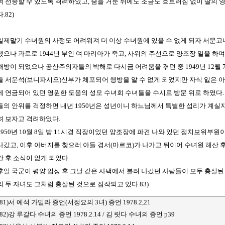
며 선종할 수 있도록 격려하였고, 숨을 거둔 뒤에도 조금도 흐트러짐 없이 딸의 
다.82)
일제말기 수녀원의 사정도 어려워져 더 이상 수녀원에 있을 수 없게 되자 서문
했으나 과로로 1944년 부인 여 마리아가 죽고, 사위의 주선으로 양조장 일을 하
해방이 되었으나 공산주의자들의 박해로 다시금 어려움을 겪던 중 1949년 12월
들 서운석(보니파시오)신부가 체포되어 행방을 알 수 없게 되었지만 자식 잃은 
에 연금되어 있던 영원한 도움의 성모 수녀회 수녀들을 수시로 방문 위로 하였다.
들의 안위를 걱정하면 내년 1950년은 성년이니 하느님께서 특별한 섭리가 계실
려 보자고 격려하였다.
1950년 10월 8일 밤 11시경 직장이었던 양조장에 파견 나와 있던 정치보위부
나갔고, 이후 아버지를 찾으러 아들 경서(마르코)가 나가고 뒤이어 수녀원 해산 후
간 후 소식이 없게 되었다.
후일 국군이 평양 입성 후 그날 같은 사택에서 불려 나갔던 사람들이 모두 총살된
의 두 자녀도 그처럼 총살된 것으로 짐작되고 있다.83)
81)서 예석 가밀라 증언(서정요의 3녀) 증언 1978.2,21
82)강 루갈다 수녀의 증언 1978.2.14 / 김 릿다 수녀의 증언 p39