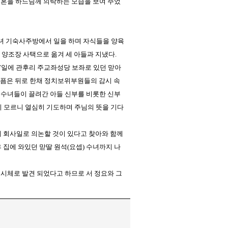
영혼을 하느님께 의탁하는 모습을 보여 주었
고녀 기숙사주방에서 일을 하며 자식들을 양육
며 양조장 사택으로 옮겨 세 아들과 지냈다.
 7일에 관후리 주교좌성당 보좌로 있던 맏아
아픔은 뒤로 한채 정치보위부원들의 감시 속
 수녀들이 끌려간 아들 신부를 비롯한 신부
지 모르니 열심히 기도하며 주님의 뜻을 기다
원이 회사일로 의논할 것이 있다고 찾아와 함께
 집에 와있던 맏딸 원석(요셉) 수녀까지 나
 시체로 발견 되었다고 하므로 서 정요와 그