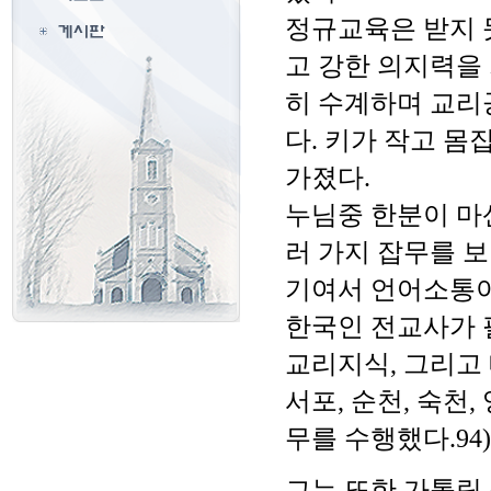
정규교육은 받지 
고 강한 의지력을
히 수계하며 교리
다. 키가 작고 
가졌다.
누님중 한분이 마
러 가지 잡무를 
기여서 언어소통이
한국인 전교사가 
교리지식, 그리고
서포, 순천, 숙
무를 수행했다.94)
그는 또한 가톨릭