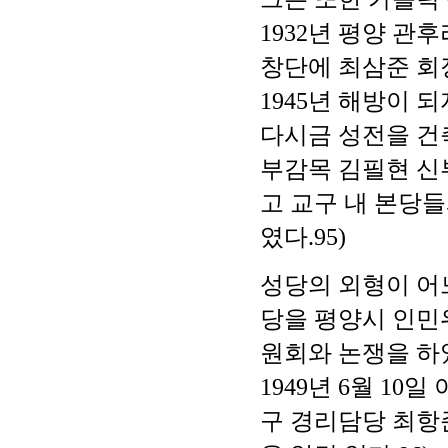
1932년 평양 
창단에 최삼준 회
1945년 해방이
다시금 성전을 건
부감목 김필현 신부
고 교구 내 본당
였다.95)
성당의 외형이 어
당을 평양시 인민
원회와 논쟁을 하
1949년 6월 1
구 경리담당 최항