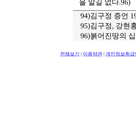
을 알길 없다.96)
94)김구정 증언 1
95)김구정, 강현홍
96)붉어진땅의 십자탑
전체보기
|
이용약관
|
개인정보취급