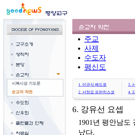
주교
사제
수도자
평신도
시복시성 기도문
1. 이규식 베드로
3.
순교자 약전
2. 서정요 프란치스코
4.
6. 강유선 요셉
1901년 평안남도
났다.