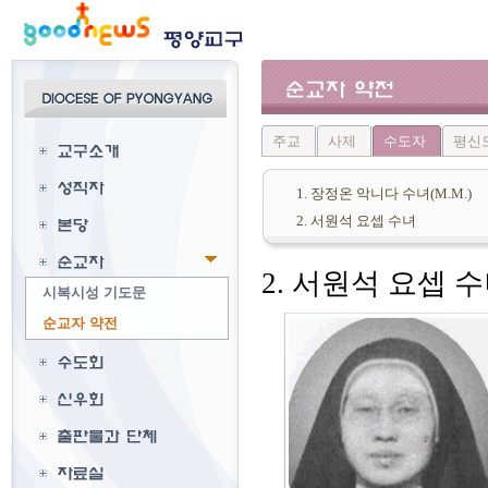
주교
사제
수도자
평신
1. 장정온 악니다 수녀(M.M.)
2. 서원석 요셉 수녀
2. 서원석 요셉 
시복시성 기도문
순교자 약전