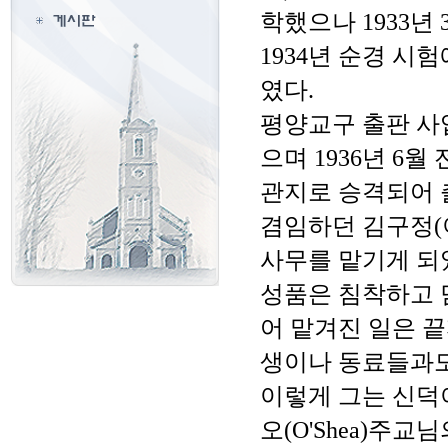
학했으나 1933년 
1934년 순경 
였다.
평양교구 출판 사업
으며 1936년 6
관지로 승격되어 
겸임하던 김구정(
사무를 맡기게 되었
성품은 침착하고 
어 맡겨진 일은 끝
생이나 동료들과도
이렇게 그는 신덕
오(O'Shea)주