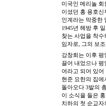
미국인 메리놀 회
이셨던 홍 용호신
인계라는 막중한 
1945년 해방 후
찾는 사업을 착수
임자로, 그의 보조
강창희는 이후 평
끌어 내었으나 평
여라고 되어 있어
현준 요한의 집에
돌아오다 3발의 총
이 소식을 들은 
치하의 첫 순교자의