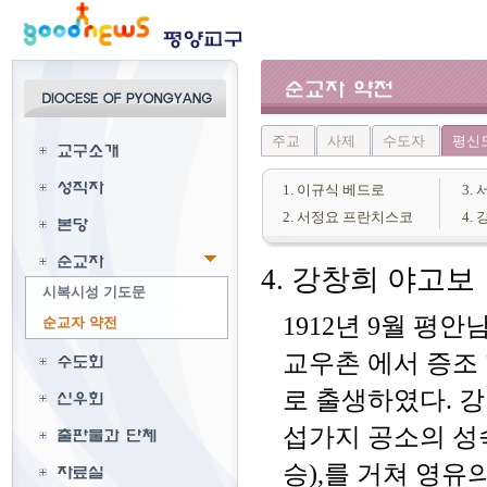
주교
사제
수도자
평신
1. 이규식 베드로
3.
2. 서정요 프란치스코
4.
4. 강창희 야고보
시복시성 기도문
1912년 9월 평
순교자 약전
교우촌 에서 증조
로 출생하였다. 
섭가지 공소의 성숙
승),를 거쳐 영유