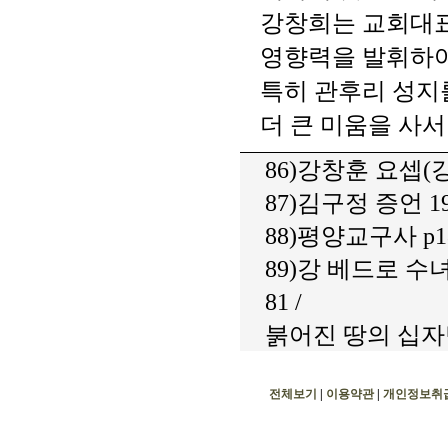
강창희는 교회대표
영향력을 발휘하여
특히 관후리 성지
더 큰 미움을 사서
86)강창훈 요셉(강
87)김구정 증언 198
88)평양교구사 p18
89)강 베드로 수
81 /
붉어진 땅의 십자탑(장
전체보기
|
이용약관
|
개인정보취